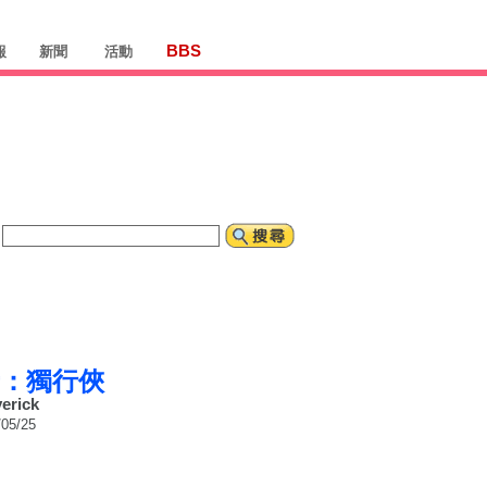
BBS
報
新聞
活動
：獨行俠
erick
5/25