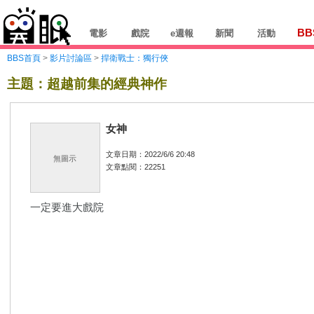
BB
電影
戲院
e週報
新聞
活動
BBS首頁
>
影片討論區
>
捍衛戰士：獨行俠
主題：超越前集的經典神作
女神
文章日期：2022/6/6 20:48
無圖示
文章點閱：22251
一定要進大戲院