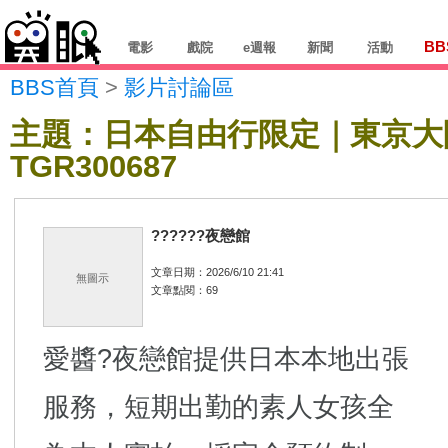
BB
電影
戲院
e週報
新聞
活動
BBS首頁
>
影片討論區
主題：日本自由行限定｜東京大
TGR300687
??????夜戀館
文章日期：2026/6/10 21:41
無圖示
文章點閱：69
愛醬?夜戀館提供日本本地出張
服務，短期出勤的素人女孩全