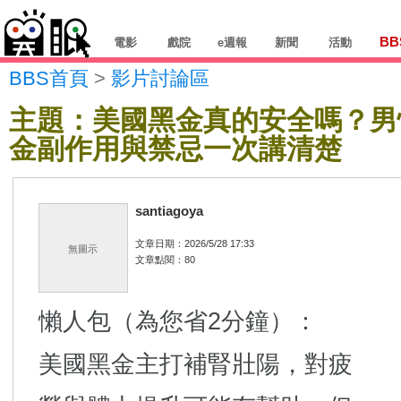
BB
電影
戲院
e週報
新聞
活動
BBS首頁
>
影片討論區
主題：美國黑金真的安全嗎？男
金副作用與禁忌一次講清楚
santiagoya
文章日期：2026/5/28 17:33
無圖示
文章點閱：80
懶人包（為您省2分鐘）：
美國黑金主打補腎壯陽，對疲