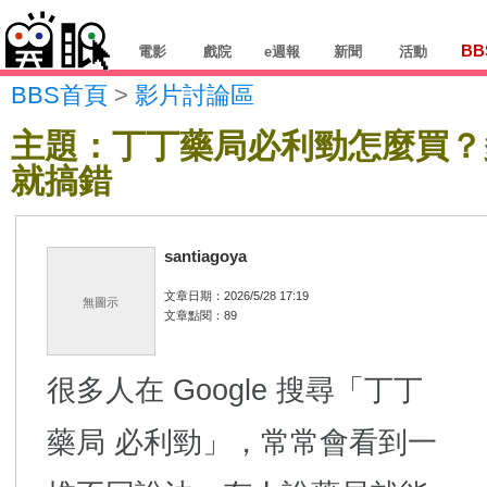
BB
電影
戲院
e週報
新聞
活動
BBS首頁
>
影片討論區
主題：丁丁藥局必利勁怎麼買？
就搞錯
santiagoya
文章日期：2026/5/28 17:19
無圖示
文章點閱：89
很多人在 Google 搜尋「丁丁
藥局 必利勁」，常常會看到一