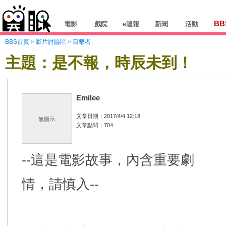
BB
電影
戲院
e週報
新聞
活動
BBS首頁
>
影片討論區
>
目擊者
主題：是不報，時辰未到！
Emilee
文章日期：2017/4/4 12:18
無圖示
文章點閱：704
--這是電影故事，內含重要劇
情，請慎入--