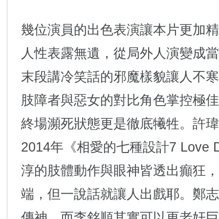
幾位演員的出色表演讓本片更加精
人性表露無遺，從局外人演變成當
末段講冷笑話的邪魔樣貌讓人不寒
肢障者與惡女的對比角色掌控極佳
終場瀕死狀態更是徹底犧牲。許瑋
2014年《相愛的七種設計7 Love 
淳的肢體動作與眼神皆透出癲狂，
端，但一說話就讓人出戲耶。鄭志
傳神，而李銘順其實可以更老奸巨