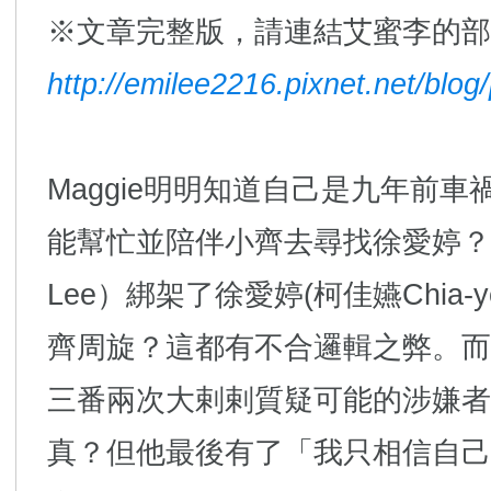
※文章完整版，請連結艾蜜李的部
http://emilee2216.pixnet.net/blo
Maggie明明知道自己是九年前
能幫忙並陪伴小齊去尋找徐愛婷？阿
Lee）綁架了徐愛婷(柯佳嬿Chia-
齊周旋？這都有不合邏輯之弊。而
三番兩次大剌剌質疑可能的涉嫌者
真？但他最後有了「我只相信自己