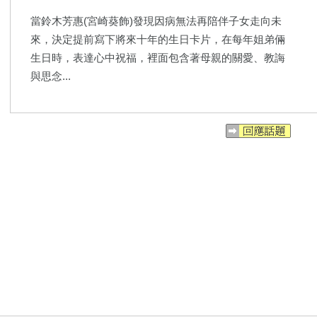
當鈴木芳惠(宮崎葵飾)發現因病無法再陪伴子女走向未
來，決定提前寫下將來十年的生日卡片，在每年姐弟倆
生日時，表達心中祝福，裡面包含著母親的關愛、教誨
與思念...