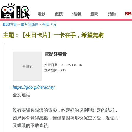
BB
電影
戲院
e週報
新聞
活動
BBS首頁
>
影片討論區
>
生日卡片
主題：【生日卡片】一卡在手，希望無窮
電影好聲音
文章日期：2017/4/4 06:46
無圖示
文章點閱：415
https://goo.gl/mAicmy
全文連結
沒有要騙你眼淚的電影，約定好的規劃與註定的結局，
如果你會覺得感傷，僅僅是因為那份沉重的愛，溫暖而
又耀眼的不敢直視。