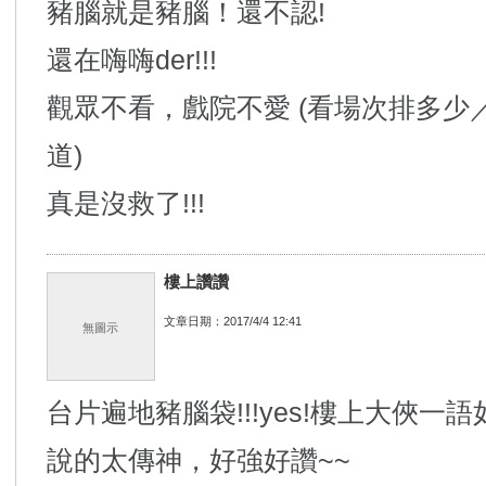
豬腦就是豬腦！還不認!
還在嗨嗨der!!!
觀眾不看，戲院不愛 (看場次排多少
道)
真是沒救了!!!
樓上讚讚
文章日期：2017/4/4 12:41
無圖示
台片遍地豬腦袋!!!yes!樓上大俠一
說的太傳神，好強好讚~~