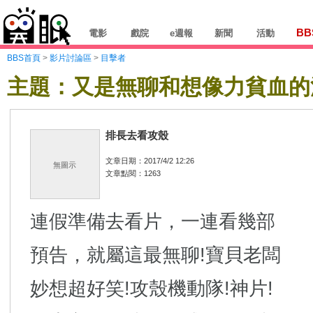
BB
電影
戲院
e週報
新聞
活動
BBS首頁
>
影片討論區
>
目擊者
主題：又是無聊和想像力貧血的
排長去看攻殼
文章日期：2017/4/2 12:26
無圖示
文章點閱：1263
連假準備去看片，一連看幾部
預告，就屬這最無聊!寶貝老闆
妙想超好笑!攻殼機動隊!神片!