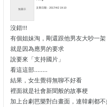
文章日期：2017/4/2 19:10
無圖示
沒錯!!!
有個姐妹淘，剛還跟他男友大吵一架
就是因為應男的要求
說要來「支持國片」
看這這部........
結果，女生覺得無聊不好看
裡面就是社會新聞般的故事梗
加上台劇芭樂對白畫面，連韓劇都不如!