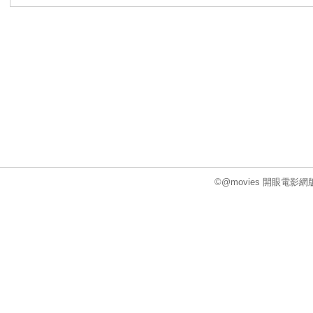
©@movies 開眼電影網