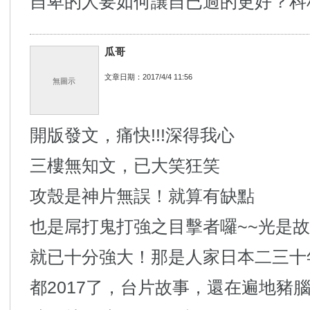
自卑的人要如何讓自已過的更好？科
瓜哥
文章日期：2017/4/4 11:56
無圖示
開版發文，痛快!!!深得我心
三樓無知文，已大笑狂笑
攻殼是神片無誤！就算有缺點
也是屌打鬼打強之目擊者囉~~光是
就已十分強大！那是人家日本二三十年
都2017了，台片故事，還在遍地豬腦