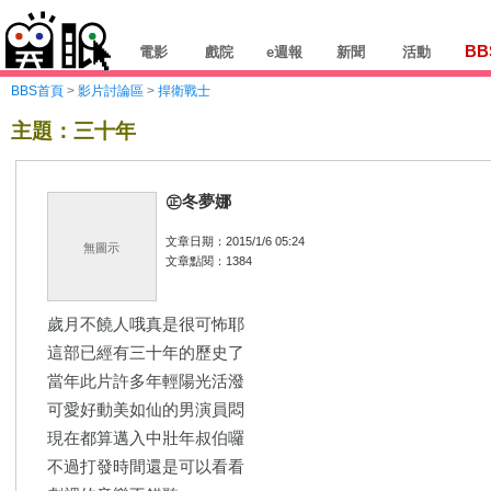
BB
電影
戲院
e週報
新聞
活動
BBS首頁
>
影片討論區
>
捍衛戰士
主題：三十年
㊣冬夢娜
文章日期：2015/1/6 05:24
無圖示
文章點閱：1384
歲月不饒人哦真是很可怖耶
這部已經有三十年的歷史了
當年此片許多年輕陽光活潑
可愛好動美如仙的男演員悶
現在都算邁入中壯年叔伯囉
不過打發時間還是可以看看