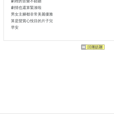
劇裡的音樂不錯聽
劇情也還算緊湊啦
男女主腳都非常美麗優雅
算是蠻賞心悅目的片子兒
早安