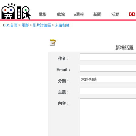
BB
電影
戲院
e週報
新聞
活動
BBS首頁
>
電影
>
影片討論區
>
末路相縫
新增話題
作者：
Email：
分類：
主題：
內容：