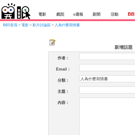
BB
電影
戲院
e週報
新聞
活動
BBS首頁
>
電影
>
影片討論區
>
人為什麼寫情書
新增話題
作者：
Email：
分類：
主題：
內容：