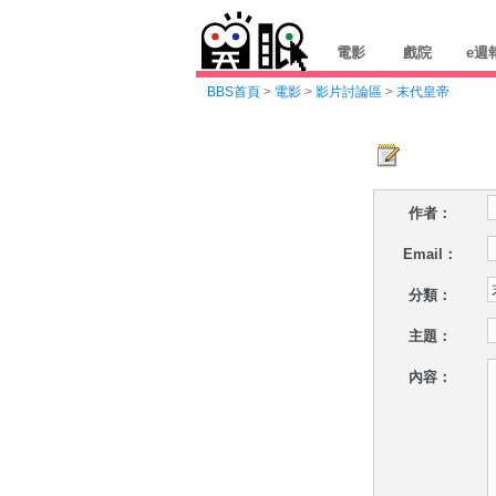
電影
戲院
e週
BBS首頁
>
電影
>
影片討論區
>
末代皇帝
作者：
Email：
分類：
主題：
內容：