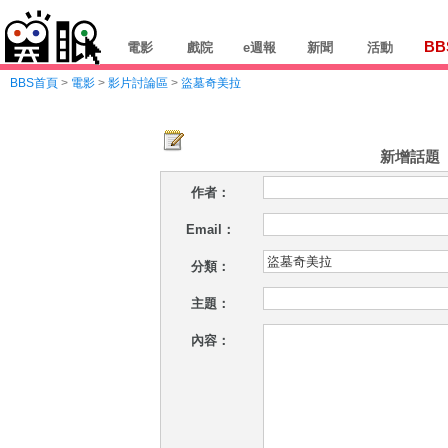
BB
電影
戲院
e週報
新聞
活動
BBS首頁
>
電影
>
影片討論區
>
盜墓奇美拉
新增話題
作者：
Email：
分類：
主題：
內容：