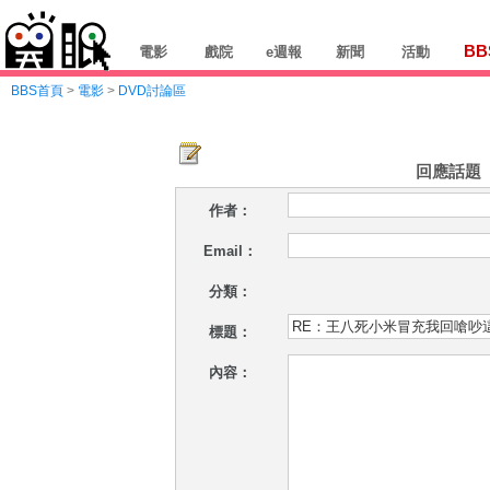
BB
電影
戲院
e週報
新聞
活動
BBS首頁
>
電影
>
DVD討論區
回應話題
作者：
Email：
分類：
標題：
內容：