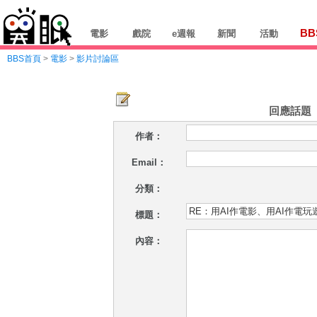
BB
電影
戲院
e週報
新聞
活動
BBS首頁
>
電影
>
影片討論區
回應話題
作者：
Email：
分類：
標題：
內容：