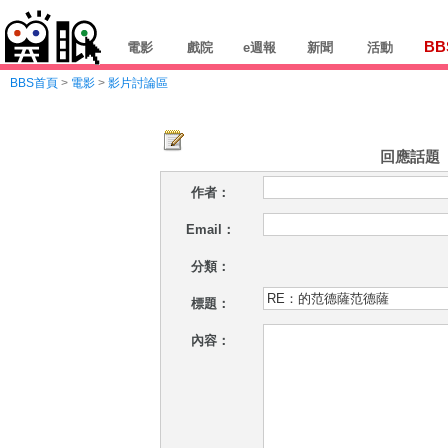
BB
電影
戲院
e週報
新聞
活動
BBS首頁
>
電影
>
影片討論區
回應話題
作者：
Email：
分類：
標題：
內容：