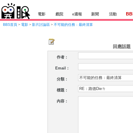
BB
電影
戲院
e週報
新聞
活動
BBS首頁
>
電影
>
影片討論區
>
不可能的任務：最終清算
回應話題
作者：
Email：
分類：
標題：
內容：