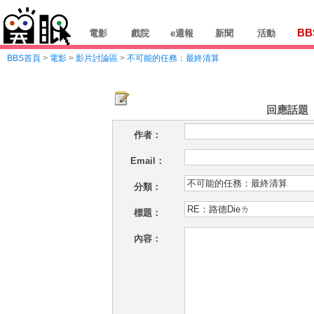
BB
電影
戲院
e週報
新聞
活動
BBS首頁
>
電影
>
影片討論區
>
不可能的任務：最終清算
回應話題
作者：
Email：
分類：
標題：
內容：