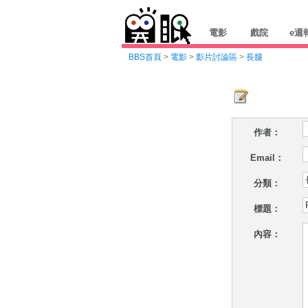
電影
戲院
e週
BBS首頁
>
電影
>
影片討論區
>
長腿
作者：
Email：
分類：
標題：
內容：