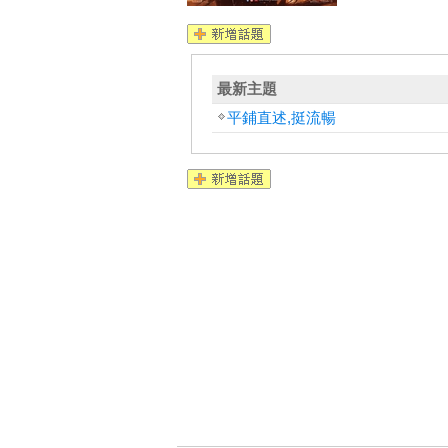
最新主題
平鋪直述,挺流暢