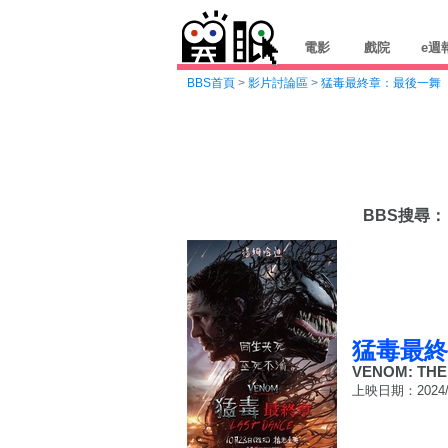
電影
戲院
e週
BBS首頁
>
影片討論區
>
猛毒最終章：最後一舞
BBS搜尋：
猛毒最終
VENOM: THE
上映日期：2024/1