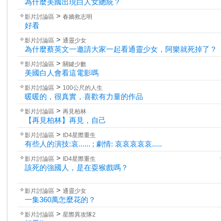
為什麼美國出現白人女總統？
>
影片討論區
春嬌救志明
好看
>
影片討論區
通靈少女
為什麼蔡英文一邀請大家一起看通靈少女，阿樂就死掉了？
>
影片討論區
關鍵少數
美國白人會看這電影嗎
>
影片討論區
100公尺的人生
暖暖的，很真實，喜歡有力量的作品
>
影片討論區
再見柏林
【再見柏林】再見，自己
>
影片討論區
ID4星際重生
有些人的演技:哀...... ; 劇情: 哀哀哀哀哀.....
>
影片討論區
ID4星際重生
該死的強國人，是在耍猴戲嗎？
>
影片討論區
通靈少女
一集360萬怎麼花的？
>
影片討論區
星際異攻隊2