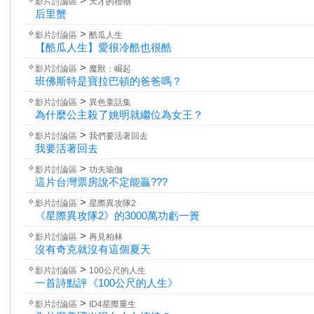
>
影片討論區
天才的禮物
后里蟹
>
影片討論區
酷瓜人生
【酷瓜人生】愛很冷酷也很酷
>
影片討論區
魔獸：崛起
班佛斯特是寶拉巴頓的爸爸嗎？
>
影片討論區
異色童話集
為什麼公主殺了姚明就繼位為女王？
>
影片討論區
我們要活著回去
我要活著回去
>
影片討論區
功夫瑜伽
這片台灣票房說不定能贏???
>
影片討論區
星際異攻隊2
《星際異攻隊2》的3000萬功虧一簣
>
影片討論區
再見柏林
沒有奇克就沒有這個夏天
>
影片討論區
100公尺的人生
一首詩點評《100公尺的人生》
>
影片討論區
ID4星際重生