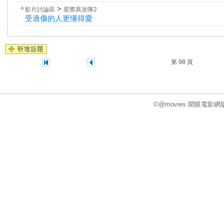
>
影片討論區
星際異攻隊2
受過傷的人更懂得愛
第
頁
©@movies 開眼電影網