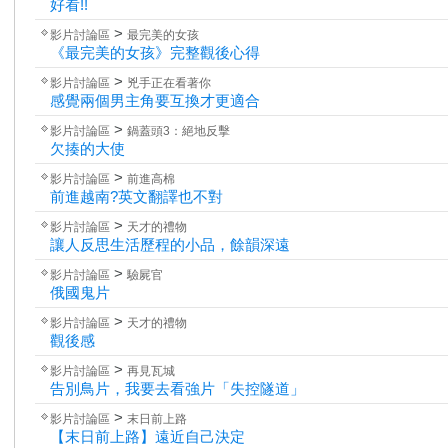
好看!!
>
影片討論區
最完美的女孩
《最完美的女孩》完整觀後心得
>
影片討論區
兇手正在看著你
感覺兩個男主角要互換才更適合
>
影片討論區
鍋蓋頭3：絕地反擊
欠揍的大使
>
影片討論區
前進高棉
前進越南?英文翻譯也不對
>
影片討論區
天才的禮物
讓人反思生活歷程的小品，餘韻深遠
>
影片討論區
驗屍官
俄國鬼片
>
影片討論區
天才的禮物
觀後感
>
影片討論區
再見瓦城
告別鳥片，我要去看強片「失控隧道」
>
影片討論區
末日前上路
【末日前上路】遠近自己決定